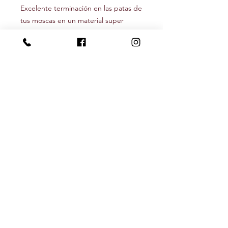
Excelente terminación en las patas de
tus moscas en un material super
eficiente.
Seguínos
Newsletter
Recibí nuestras novedades y descuentos
Subscribite!