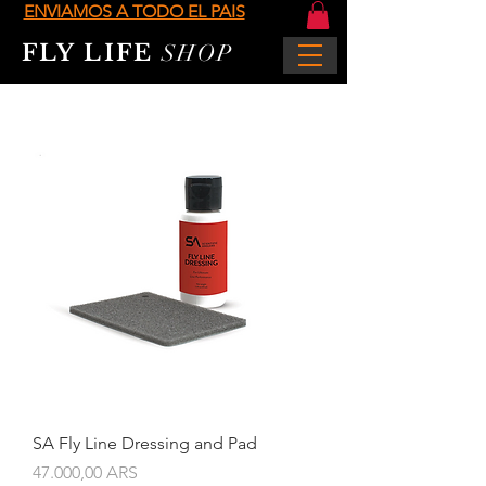
ENVIAMOS A TODO EL PAIS
FLY LIFE
SHOP
SA Fly Line Dressing and Pad
Precio
47.000,00 ARS