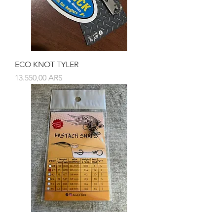
ECO KNOT TYLER
Precio
13.550,00 ARS