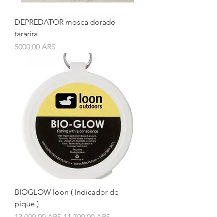
DEPREDATOR mosca dorado -
tararira
Precio
5000,00 ARS
BIOGLOW loon ( Indicador de
pique )
Precio
Precio de oferta
13.000,00 ARS
11.700,00 ARS