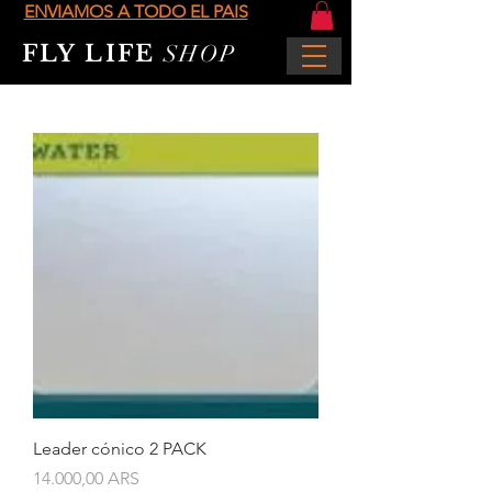
ENVIAMOS A TODO EL PAIS
FLY LIFE
SHOP
Leader cónico 2 PACK
Precio
14.000,00 ARS