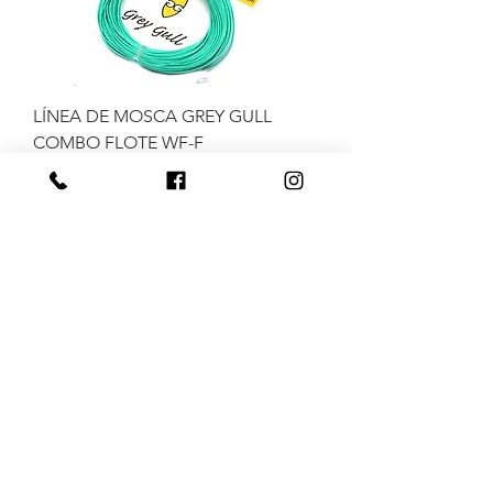
LÍNEA DE MOSCA GREY GULL
COMBO FLOTE WF-F
Precio
Precio de oferta
35.343,00 ARS
34.943,00 ARS