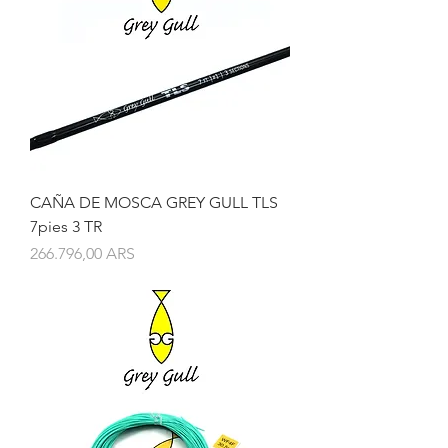
CAÑA DE MOSCA GREY GULL TLS
7pies 3 TR
Precio
266.796,00 ARS