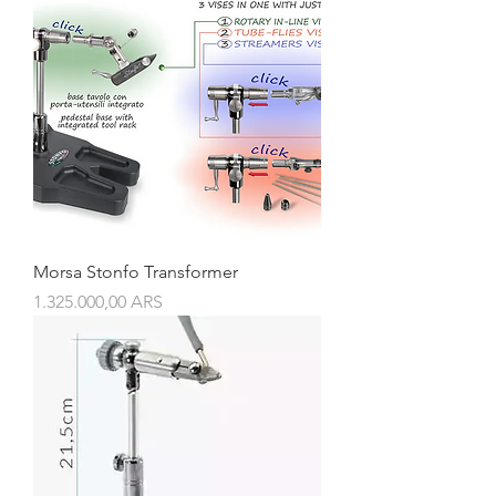
Morsa Stonfo Transformer
Precio
1.325.000,00 ARS