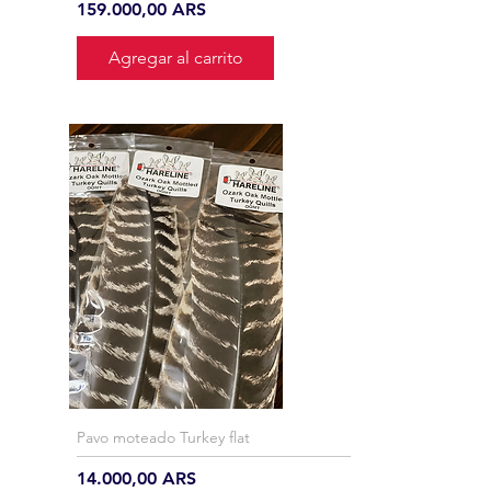
Precio
159.000,00 ARS
Agregar al carrito
Pavo moteado Turkey flat
Precio
14.000,00 ARS