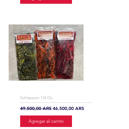
Schlappen 1/4 Oz.
Precio
Precio de oferta
49.500,00 ARS
46.500,00 ARS
Agregar al carrito