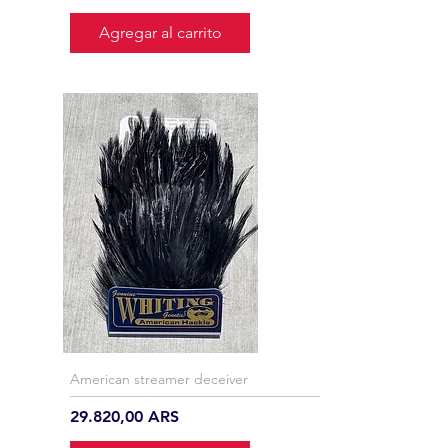
Agregar al carrito
American streamer deceiver
Precio
29.820,00 ARS