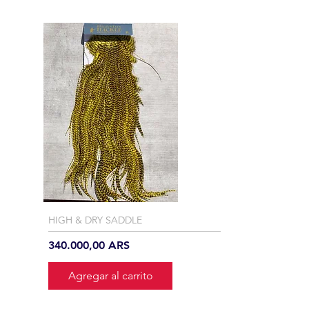
HIGH & DRY SADDLE
Precio
340.000,00 ARS
Agregar al carrito