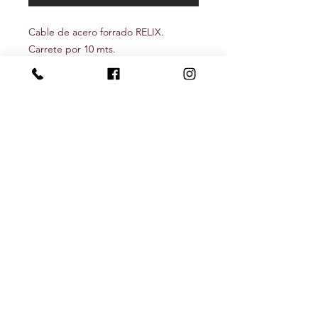
Cable de acero forrado RELIX.
Carrete por 10 mts.
Ideal tarariras
Seguínos
Newsletter
Recibí nuestras novedades y descuentos
Subscribite!