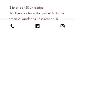
Blister por 20 unidades.
También podes optar por el MIX que
traen 20 unidades ( 5 plateado, 5
negros, 5 gold y 5 bronce)
Seguínos
Newsletter
Recibí nuestras novedades y descuentos
Subscribite!