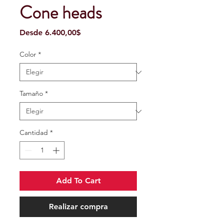
Cone heads
Precio
Desde
6.400,00$
de
oferta
Color
*
Tamaño
*
Cantidad
*
Add To Cart
Realizar compra