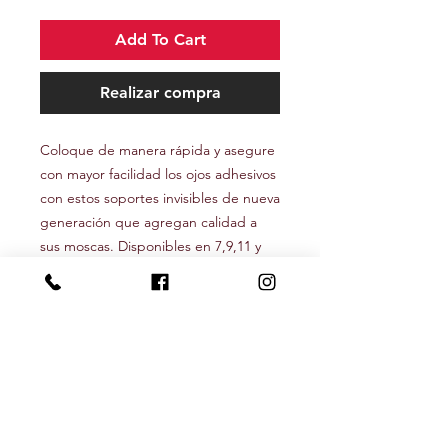
Add To Cart
Realizar compra
Coloque de manera rápida y asegure
con mayor facilidad los ojos adhesivos
con estos soportes invisibles de nueva
generación que agregan calidad a
sus moscas. Disponibles en 7,9,11 y
13mm🙌.
Los ojos adhesivos no vienen
incluidos.
Seguínos