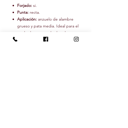
Forjado:
si.
Punta:
recta.
Aplicación:
anzuelo de alambre
grueso y pata media. Ideal para el
atado de moscas de dorado, y
mar.
Seguínos
Newsletter
Recibí nuestras novedades y descuentos
Subscribite!