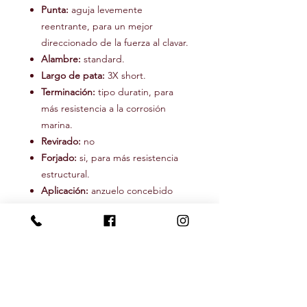
Punta:
aguja levemente
reentrante, para un mejor
direccionado de la fuerza al clavar.
Alambre:
standard.
Largo de pata:
3X short.
Terminación:
tipo duratin, para
más resistencia a la corrosión
marina.
Revirado:
no
Forjado:
si, para más resistencia
estructural.
Aplicación:
anzuelo concebido
para especies pequeñas y
medianas de agua salada, como
bonefish, róbalo, pejerrey, anchoa
o lenguado. Especial para
pequeños gummies.