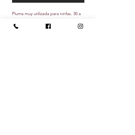
Pluma muy utilizada para ninfas. 30 a
35 cm de largo aproximadamente.
Seguínos
Newsletter
Recibí nuestras novedades y descuentos
Subscribite!