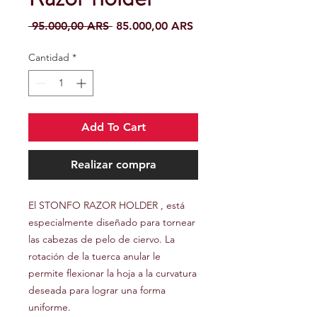
Precio
Precio
 95.000,00 ARS 
85.000,00 ARS
de
oferta
Cantidad
*
Add To Cart
Realizar compra
El STONFO RAZOR HOLDER , está
especialmente diseñado para tornear
las cabezas de pelo de ciervo. La
rotación de la tuerca anular le
permite flexionar la hoja a la curvatura
deseada para lograr una forma
uniforme.