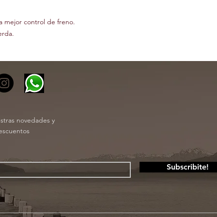
a mejor control de freno.
erda.
estras novedades y
escuentos
Subscribite!