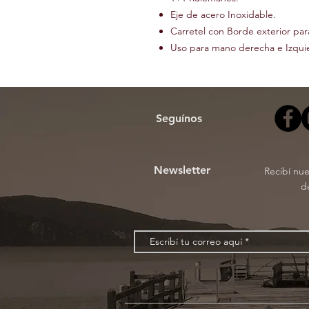
Eje de acero Inoxidable.
Carretel con Borde exterior par
Uso para mano derecha e Izqui
Seguínos
Newsletter
Recibí nu
d