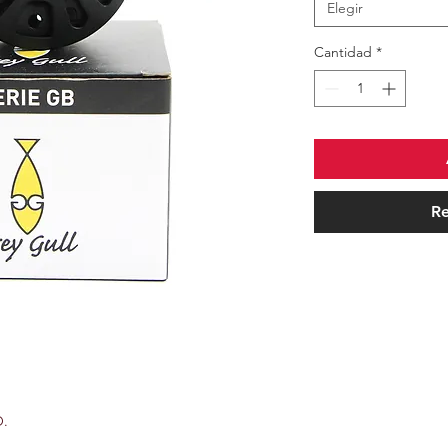
Elegir
Cantidad
*
Re
O.