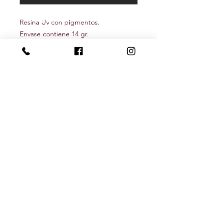
Resina Uv con pigmentos.
Envase contiene 14 gr.
Seguínos
Newsletter
Recibí nuestras novedades y descuentos
Subscribite!