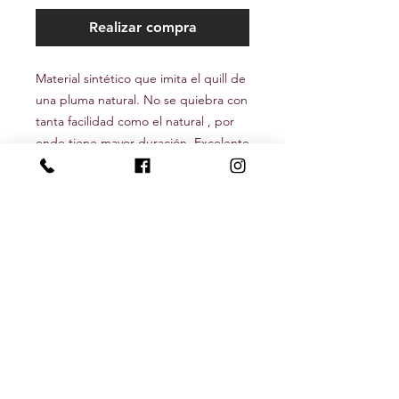
Realizar compra
Material sintético que imita el quill de
una pluma natural. No se quiebra con
tanta facilidad como el natural , por
ende tiene mayor duración. Excelente
para utilizar en moscas secas, ninfas y
perdigones.
Seguínos
Newsletter
Recibí nuestras novedades y descuentos