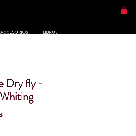
ACCESORIOS
LIBROS
e Dry fly -
 Whiting
Precio
0$
de
oferta